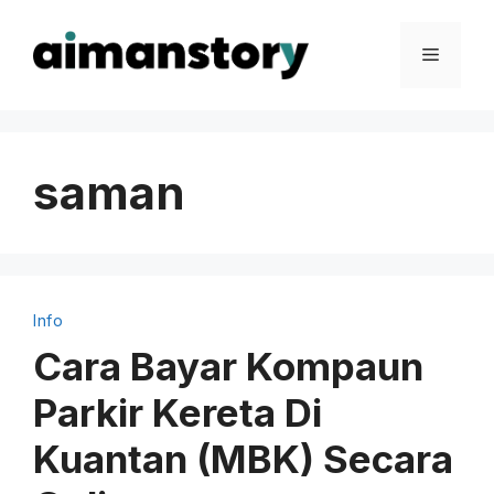
Skip
to
Menu
content
saman
Info
Cara Bayar Kompaun
Parkir Kereta Di
Kuantan (MBK) Secara