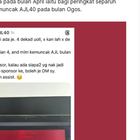
pada bulan April iaitu bagi peringkat separuh
emuncak AJL40 pada bulan Ogos.